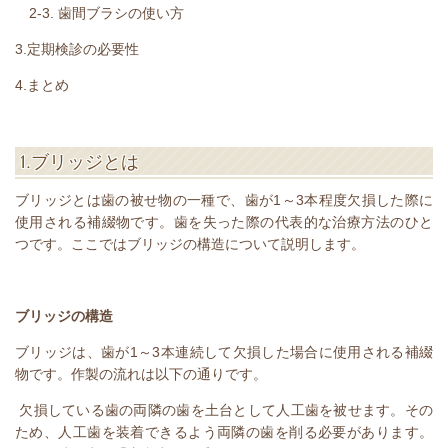
2-3.
歯間ブラシの使い方
3.
定期検診の必要性
4.
まとめ
1.
ブリッジとは
ブリッジとは歯の被せ物の一種で、歯が
1
～
3
本程度欠損した際に
使用される補綴物です。歯を失った際の代表的な治療方法のひと
つです。ここではブリッジの構造について説明します。
ブリッジの構造
ブリッジは、歯が
1
～
3
本連続して欠損した場合に使用される補綴
物です。作製の流れは以下の通りです。
欠損している歯の両隣の歯を土台として人工歯を被せます。その
ため、人工歯を装着できるよう両隣の歯を削る必要があります。