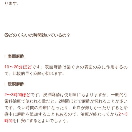
ります。
⑤どのくらいの時間効いているの？
l
表面麻酔
10
〜
20
分ほど
です。表面麻酔は歯ぐきの表面のみに作用するの
で、比較的早く麻酔が切れます。
l
浸潤麻酔
2
〜
3
時間ほど
です。浸潤麻酔は使用量にもよりますが、一般的な
歯科治療で使われる量だと、
2
時間ほどで麻酔が切れることが多い
です。長い時間の治療になったり、止血が難しかったりすると治
療中に麻酔を追加することもあるので、治療が終わってから
2
〜
3
時間
を目安にするとよいでしょう。