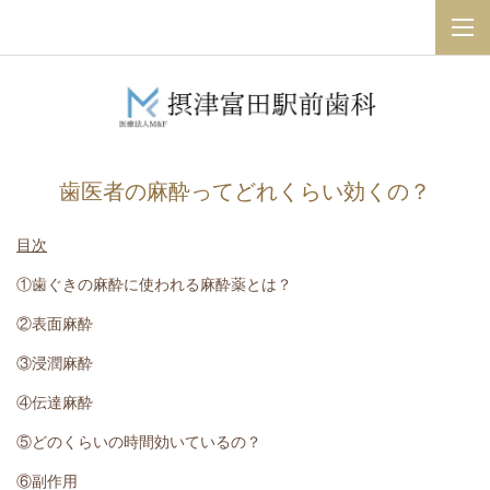
歯医者の麻酔ってどれくらい効くの？
目次
①歯ぐきの麻酔に使われる麻酔薬とは？
②表面麻酔
③浸潤麻酔
④伝達麻酔
⑤どのくらいの時間効いているの？
⑥副作用