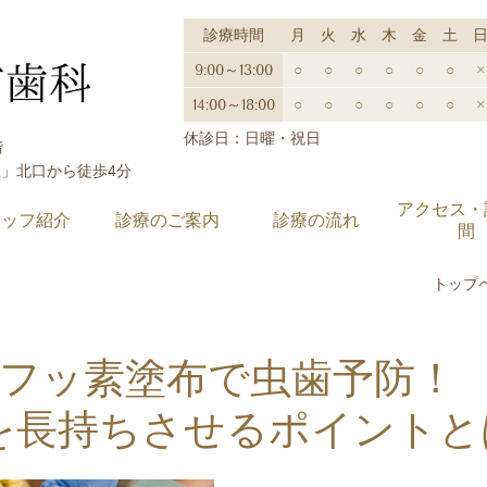
診療時間
月
火
水
木
金
土
9:00～13:00
○
○
○
○
○
○
×
14:00～18:00
○
○
○
○
○
○
×
休診日：日曜・祝日
階
駅」北口から徒歩4分
アクセス・
タッフ紹介
診療のご案内
診療の流れ
間
トップ
フッ素塗布で虫歯予防！
を長持ちさせるポイントと