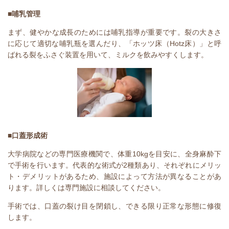
■哺乳管理
まず、健やかな成長のためには哺乳指導が重要です。裂の大きさ
に応じて適切な哺乳瓶を選んだり、「ホッツ床（
Hotz
床）」と呼
ばれる裂をふさぐ装置を用いて、ミルクを飲みやすくします。
■口蓋形成術
大学病院などの専門医療機関で、体重
10kg
を目安に、全身麻酔下
で手術を行います。代表的な術式が
2
種類あり、それぞれにメリッ
ト・デメリットがあるため、施設によって方法が異なることがあ
ります。詳しくは専門施設に相談してください。
手術では、口蓋の裂け目を閉鎖し、できる限り正常な形態に修復
します。