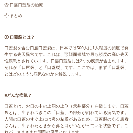
③ 口唇口蓋裂の治療
④ まとめ
① 口蓋裂とは？
口蓋裂を含む口唇口蓋裂は、日本では
500
人に
1
人程度の頻度で発
生する先天異常です。これは、顎顔面領域で最も頻度の高い先天
性疾患とされています。口唇口蓋裂には
2
つの疾患が含まれます。
それが「口唇裂」と「口蓋裂」です。ここでは、まず「口蓋裂」
とはどのような病気なのかを解説します。
■どんな病気？
口蓋とは、お口の中の上顎の上側（天井部分）を指します。口蓋
裂とは、生まれつきこの「口蓋」の部分が割れている病気です。
人間の口蓋のすぐ上には鼻の粘膜があるため、口蓋裂のある患者
さんは、生まれたときから鼻と口がつながっている状態です。こ
れが、さまざまな問題の原因となります。