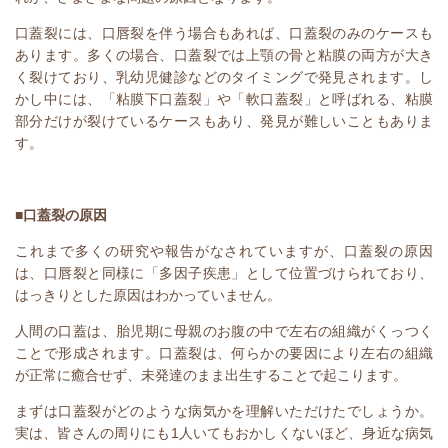
口蓋裂には、口唇裂を伴う場合もあれば、口蓋裂のみのケースも
あります。多くの場合、口蓋裂では上顎の骨と粘膜の両方が大き
く裂けており、乳幼児健診などのタイミングで発見されます。し
かし中には、「粘膜下口蓋裂」や「軟口蓋裂」と呼ばれる、粘膜
部分だけが裂けているケースもあり、発見が難しいこともありま
す。
■口蓋裂の原因
これまで多くの研究や報告がなされていますが、口蓋裂の原因
は、口唇裂と同様に「多因子疾患」として位置づけられており、
はっきりとした原因はわかっていません。
人間の口蓋は、胎児期に母親のお腹の中で左右の組織がくっつく
ことで形成されます。口蓋裂は、何らかの要因により左右の組織
が正常に癒合せず、未発達のまま出生することで起こります。
まずは口蓋裂がどのような病気かを理解いただけたでしょうか。
実は、皆さんの周りにも
1
人いてもおかしくないほど、身近な病気