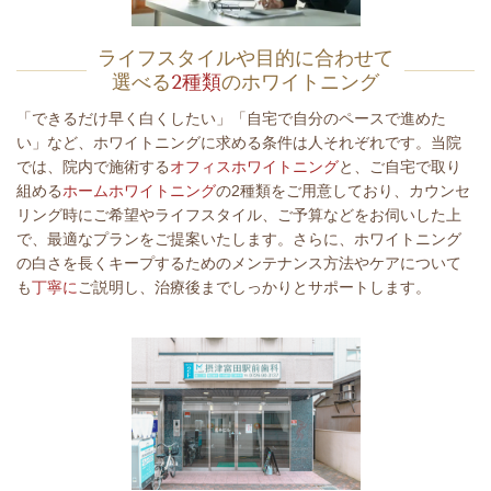
ライフスタイルや目的に合わせて
選べる
2種類
のホワイトニング
「できるだけ早く白くしたい」「自宅で自分のペースで進めた
い」など、ホワイトニングに求める条件は人それぞれです。当院
では、院内で施術する
オフィスホワイトニング
と、ご自宅で取り
組める
ホームホワイトニング
の2種類をご用意しており、カウンセ
リング時にご希望やライフスタイル、ご予算などをお伺いした上
で、最適なプランをご提案いたします。さらに、ホワイトニング
の白さを長くキープするためのメンテナンス方法やケアについて
も
丁寧に
ご説明し、治療後までしっかりとサポートします。