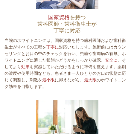
国家資格
を持つ
歯科医師・歯科衛生士が
丁寧に対応
当院のホワイトニングは、国家資格を持つ歯科医師および歯科衛
生士がすべての工程を
丁寧に
対応いたします。施術前にはカウン
セリングとお口の中のチェックを行い、虫歯や歯周病の有無、ホ
ワイトニングに適した状態かどうかをしっかり確認。
安全に
、そ
してより
効果
を実感していただけるように準備を整えます。薬剤
の濃度や使用時間なども、患者さま一人ひとりのお口の状態に応
じて調整し、刺激を
最小限
に抑えながら、
最大限
のホワイトニン
グ効果を目指します。