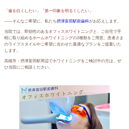
「
歯を白くしたい
」「
第一印象を明るくしたい
」
――そんなご希望に、私たち
摂津富田駅前歯科
がお応えします。
当院では、即効性のある
オフィスホワイトニング
と、ご自宅で手
軽に取り組める
ホームホワイトニング
の2種類をご用意。患者さま
のライフスタイルやご希望に合わせた最適なプランをご提案いた
します。
高槻市・摂津富田駅周辺でホワイトニングをご検討中の方は、ぜ
ひ当院にご相談ください。