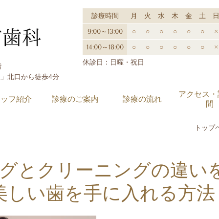
診療時間
月
火
水
木
金
土
9:00～13:00
○
○
○
○
○
○
×
14:00～18:00
○
○
○
○
○
○
×
休診日：日曜・祝日
階
駅」北口から徒歩4分
アクセス・
タッフ紹介
診療のご案内
診療の流れ
間
トップ
グとクリーニングの違い
美しい歯を手に入れる方法